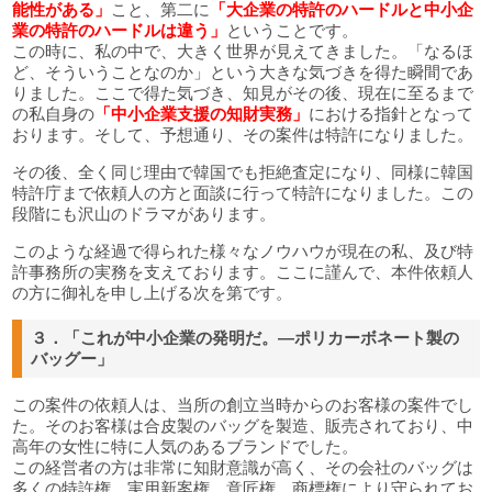
能性がある」
こと、第二に
「大企業の特許のハードルと中小企
業の特許のハードルは違う」
ということです。
この時に、私の中で、大きく世界が見えてきました。「なるほ
ど、そういうことなのか」という大きな気づきを得た瞬間であ
りました。ここで得た気づき、知見がその後、現在に至るまで
の私自身の
「中小企業支援の知財実務」
における指針となって
おります。そして、予想通り、その案件は特許になりました。
その後、全く同じ理由で韓国でも拒絶査定になり、同様に韓国
特許庁まで依頼人の方と面談に行って特許になりました。この
段階にも沢山のドラマがあります。
このような経過で得られた様々なノウハウが現在の私、及び特
許事務所の実務を支えております。ここに謹んで、本件依頼人
の方に御礼を申し上げる次を第です。
３．「これが中小企業の発明だ。―ポリカーボネート製の
バッグー」
この案件の依頼人は、当所の創立当時からのお客様の案件でし
た。そのお客様は合皮製のバッグを製造、販売されており、中
高年の女性に特に人気のあるブランドでした。
この経営者の方は非常に知財意識が高く、その会社のバッグは
多くの特許権、実用新案権、意匠権、商標権により守られてお