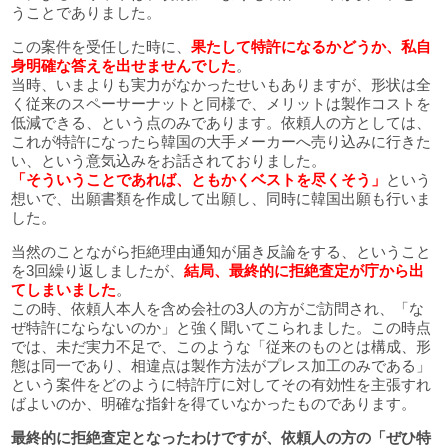
うことでありました。
この案件を受任した時に、
果たして特許になるかどうか、私自
身明確な答えを出せませんでした
。
当時、いまよりも実力がなかったせいもありますが、形状は全
く従来のスペーサーナットと同様で、メリットは製作コストを
低減できる、という点のみであります。依頼人の方としては、
これが特許になったら韓国の大手メーカーへ売り込みに行きた
い、という意気込みをお話されておりました。
「そういうことであれば、ともかくベストを尽くそう」
という
想いで、出願書類を作成して出願し、同時に韓国出願も行いま
した。
当然のことながら拒絶理由通知が届き反論をする、ということ
を3回繰り返しましたが、
結局、最終的に拒絶査定が庁から出
てしまいました
。
この時、依頼人本人を含め会社の3人の方がご訪問され、「な
ぜ特許にならないのか」と強く聞いてこられました。この時点
では、未だ実力不足で、このような「従来のものとは構成、形
態は同一であり、相違点は製作方法がプレス加工のみである」
という案件をどのように特許庁に対してその有効性を主張すれ
ばよいのか、明確な指針を得ていなかったものであります。
最終的に拒絶査定となったわけですが、依頼人の方の「ぜひ特