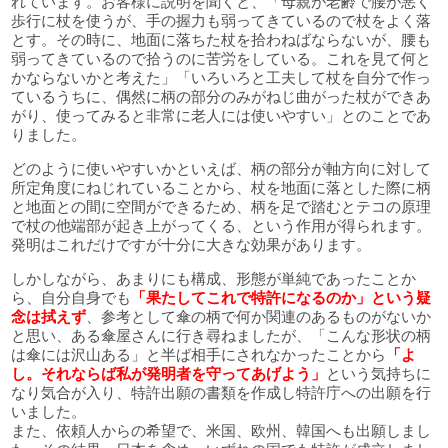
れています。お客様に説明を聞くと、「母親が老齢で腰が悪く
歩行に杖を使うが、手の握力も弱ってきているので杖をよく落
とす。その時に、地面に落ちた杖を拾わねばならないが、腰も
弱ってきているので拾うのに苦労をしている。これを見て何と
かならないかと考えた」「いろいろと工夫して杖を自分で作っ
ているうちに、偶然に柄の部分のみがねじ曲がった杖ができあ
がり、使ってみると非常に老人には使いやすい」とのことであ
りました。
どのように使いやすいかといえば、柄の部分が軸方向に対して
所定角度にねじれていることから、杖を地面に落とした際に柄
と地面との間に空間ができるため、柄を足で踏むとテコの原理
で杖の他端部が起き上がってくる、という作用が得られます。
発明はこれだけですが十分に大きな効果があります。
しかしながら、あまりにも構成、形態が単純であったことか
ら、自分自身でも
「果たしてこれで特許になるのか」という疑
念は拭えず
、参考として傘の柄で何か関連のあるものがないか
と思い、ある傘屋さんに行き尋ねましたが、「こんな形状の柄
は傘には沢山ある」と半ば相手にされなかったことから
「よ
し。それならば私が発明者を守ってあげよう」
という気持ちに
なり気合が入り、特許出願の書類を作成し特許庁への出願を行
いました。
また、依頼人からの希望で、米国、欧州、韓国へも出願しまし