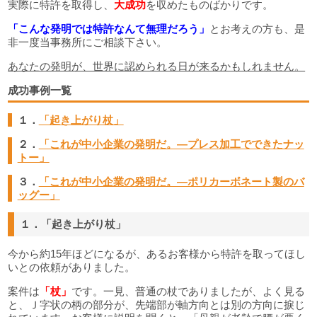
実際に特許を取得し、
大成功
を収めたものばかりです。
「こんな発明では特許なんて無理だろう」
とお考えの方も、是
非一度当事務所にご相談下さい。
あなたの発明が、世界に認められる日が来るかもしれません。
成功事例一覧
１．
「起き上がり杖」
２．
「これが中小企業の発明だ。―プレス加工でできたナッ
トー」
３．
「これが中小企業の発明だ。―ポリカーボネート製のバ
ッグー」
１．「起き上がり杖」
今から約15年ほどになるが、あるお客様から特許を取ってほし
いとの依頼がありました。
案件は
「杖」
です。一見、普通の杖でありましたが、よく見る
と、Ｊ字状の柄の部分が、先端部が軸方向とは別の方向に捩じ