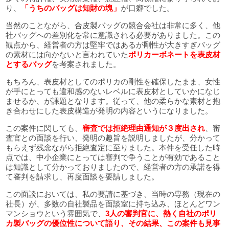
り、
「うちのバッグは知財の塊」
が口癖でした。
当然のことながら、合皮製バッグの競合会社は非常に多く、他
社バッグへの差別化を常に意識される必要がありました。この
観点から、経営者の方は堅牢ではあるが剛性が大きすぎバッグ
の素材には向かないと言われていた
ポリカーボネートを表皮材
とするバッグ
を考案されました。
もちろん、表皮材としてのポリカの剛性を確保したまま、女性
が手にとっても違和感のないレベルに表皮材としていかになじ
ませるか、が課題となります。従って、他の柔らかな素材と抱
き合わせにした表皮構造が発明の内容というになりました。
この案件に関しても、
審査では拒絶理由通知が３度出され
、審
査官との面談を行い、発明の趣旨を説明しましたが、分かって
もらえず残念ながら拒絶査定に至りました。本件を受任した時
点では、中小企業にとっては審判で争うことが有効であること
は知識として分かっておりましたので、経営者の方の承諾を得
て審判を請求し、再度面談を要請しました。
この面談においては、私の要請に基づき、当時の専務（現在の
社長）が、多数の自社製品を面談室に持ち込み、ほとんどワン
マンショウという雰囲気で、
3人の審判官に、熱く自社のポリ
カ製バッグの優位性について語り、その結果、この案件も見事