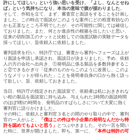
許にしてほしい」という強い思いを受け、「よし、なんとせね
ば」という気持ちになり、本当の意味で腹が据わりました
。
そして、作戦を立て、まず、審査官と面談をすることを計画し
ました。この時点で面談がこのような案件にどの程度有効なの
かも正直なところ不明でしたが、その可能性に関しては確信し
ておりました。また、何とか進歩性の根拠を出したいと思い、
従来の切削加工のナットと比較しての強度試験の実験データを
採ってほしい、旨依頼人に依頼しました。
審判請求を行い、特許庁では、審査から審判へフェーズは上が
り面談を申請し承認され、面談日が決まりました。予め、依頼
人の方の会社へ出向き、①発明品に係る製品を多数持参するこ
と②できるかぎり「従来のものからこのように改善し、このよ
うなメリットが得られた」ことを発明者自身の口から熱く語っ
て欲しい、旨、依頼しておきました。
当日、特許庁の指定された面談室で、依頼者は机におききれな
い程の製品を面談室に持ち込み、与えられた1時間の面談時間
のほぼ9割の時間を、発明品のすばらしさについて大変に熱く
審判官に語りかけました。
その時に、依頼人と審判官３名との間のやり取りの中で、審判
官の一人がふと、
「僕はこの件は中小企業の発明なんだから特
許を認めてもよいと思う」
とつぶやきました。その一言を聞い
た時に、世界が開けました。即ち、第一に、
「本件は特許の可