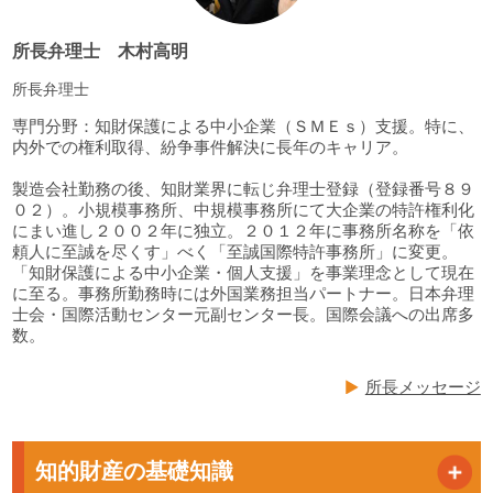
所長弁理士 木村高明
所長弁理士
専門分野：知財保護による中小企業（ＳＭＥｓ）支援。特に、
内外での権利取得、紛争事件解決に長年のキャリア。
製造会社勤務の後、知財業界に転じ弁理士登録（登録番号８９
０２）。小規模事務所、中規模事務所にて大企業の特許権利化
にまい進し２００２年に独立。２０１２年に事務所名称を「依
頼人に至誠を尽くす」べく「至誠国際特許事務所」に変更。
「知財保護による中小企業・個人支援」を事業理念として現在
に至る。事務所勤務時には外国業務担当パートナー。日本弁理
士会・国際活動センター元副センター長。国際会議への出席多
数。
所長メッセージ
知的財産の基礎知識