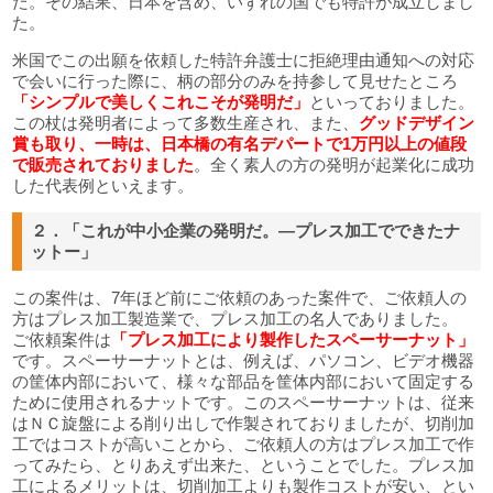
た。その結果、日本を含め、いずれの国でも特許が成立しまし
た。
米国でこの出願を依頼した特許弁護士に拒絶理由通知への対応
で会いに行った際に、柄の部分のみを持参して見せたところ
「シンプルで美しくこれこそが発明だ」
といっておりました。
この杖は発明者によって多数生産され、また、
グッドデザイン
賞も取り、一時は、日本橋の有名デパートで1万円以上の値段
で販売されておりました
。全く素人の方の発明が起業化に成功
した代表例といえます。
２．「これが中小企業の発明だ。―プレス加工でできたナ
ットー」
この案件は、7年ほど前にご依頼のあった案件で、ご依頼人の
方はプレス加工製造業で、プレス加工の名人でありました。
ご依頼案件は
「プレス加工により製作したスペーサーナット」
です。スペーサーナットとは、例えば、パソコン、ビデオ機器
の筐体内部において、様々な部品を筐体内部において固定する
ために使用されるナットです。このスペーサーナットは、従来
はＮＣ旋盤による削り出しで作製されておりましたが、切削加
工ではコストが高いことから、ご依頼人の方はプレス加工で作
ってみたら、とりあえず出来た、ということでした。プレス加
工によるメリットは、切削加工よりも製作コストが安い、とい