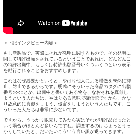
＜下記インタビュー内容＞
もし新製品で、実際にそれが発明に関するもので、その発明に
関して特許出願をされているということであれば、どんどんこ
の特許出願中、もしくは特許出願番号いくついくつという表示
を励行されることをおすすめします。
これはなぜ必要かというと、やはり他人による模倣を未然に抑
止、防止できるからです。明確にそういった商品のタグに出願
番号○○○○とか、出願中と書いてある物を、なおそれを真似し
ようという人たちは、やはりある意味で確信犯ですから、かな
り故意的に真似をしよう、侵害をしようという人たちです。こ
ういった人たちは非常に少ないです。
ですから、うっかり販売してみたら実はそれが特許品だったと
いう場合がほとんど多いんですね。調査するのはちょっとうっ
かりしていたと、だいたいこういう言い訳が返ってきます。