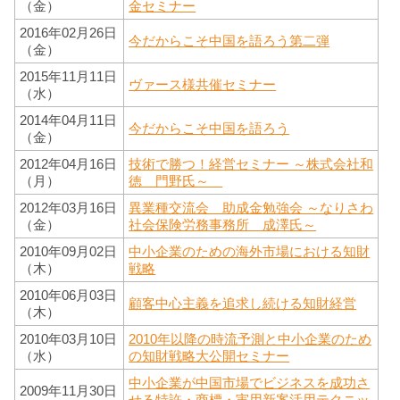
（金）
金セミナー
2016年02月26日
今だからこそ中国を語ろう第二弾
（金）
2015年11月11日
ヴァース様共催セミナー
（水）
2014年04月11日
今だからこそ中国を語ろう
（金）
2012年04月16日
技術で勝つ！経営セミナー ～株式会社和
（月）
徳 門野氏～
2012年03月16日
異業種交流会 助成金勉強会 ～なりさわ
（金）
社会保険労務事務所 成澤氏～
2010年09月02日
中小企業のための海外市場における知財
（木）
戦略
2010年06月03日
顧客中心主義を追求し続ける知財経営
（木）
2010年03月10日
2010年以降の時流予測と中小企業のため
（水）
の知財戦略大公開セミナー
中小企業が中国市場でビジネスを成功さ
2009年11月30日
せる特許・商標・実用新案活用テクニッ