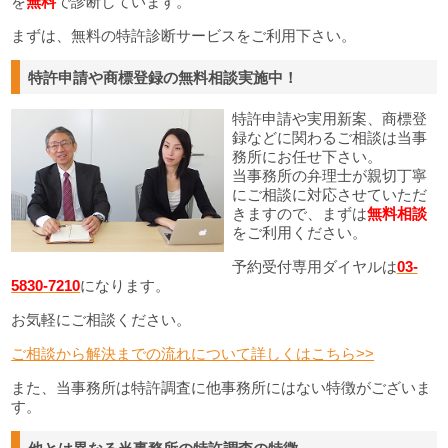
を
無料
で診断しています。
まずは、無料の特許診断サービスをご利用下さい。
特許申請や商標登録の無料相談実施中！
特許申請や実用新案、商標登
録などに関わるご相談は当事
務所にお任せ下さい。
当事務所の弁理士が親切丁寧
にご相談に対応させていただ
きますので、まずは
無料相談
をご利用ください。
予約受付専用ダイヤルは
03-
5830-7210
になります。
お気軽にご相談ください。
ご相談から解決までの流れについて詳しくはこちら>>
また、当事務所は特許調査に他事務所にはない特徴がございま
す。