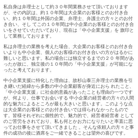
私自身は弁理士として約３０年間業務させて頂いております
が、その内訳は、約１０年間は大企業のお客様とのお付き合
い、約１０年間は外国の企業、弁理士、弁護士の方々とのお付
き合い、そし てこの１０年間は中小企業のお客様とのお付き合
いをさせていただいており、現在は「中小企業支援」を 旗印と
して業務しております。
私は弁理士の業務を考えた場合、大企業のお客様とのお付き合
いよりも中小企業、個人のお客様のお付き合いの方がはるかに
難しいと思います。私の場合には独立するまでの２０ 年間があ
ったが故に、独立後の１０年間の「中小企業支援」が可能にな
ったと考えております。
中小企業支援に特化した理由は、故杉山泰三弁理士の業務を引
き継いだ経緯から多数の中小企業顧客が身近におら れたこと、
「中小企業支援」に社会的意義があったことも理由の一つです
が、何より、仕事でお会いする 中小企業の経営者の方々の人間
的な魅力によるところが最も大きいと思います。このような点
は大企業のお客様とのお付き合いでは得られなかったもので
す。皆様それぞれに個性的で、魅力的で、経営者経営者 として
のご苦労をされており、私も何とかお力になりたいと率直に思
ってお仕事をさせて頂いてきました 。そんな依頼人の方々と事
件の成功の後に酒席をご一緒できることは望外の喜びです。