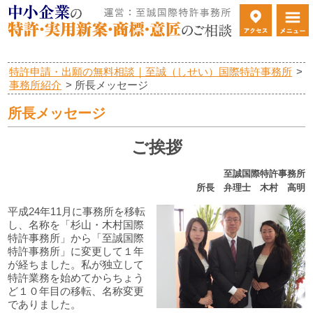
特許申請・出願の無料相談｜至誠（しせい）国際特許事務所
>
事務所紹介
>
所長メッセージ
所長メッセージ
ご挨拶
至誠国際特許事務所
所長 弁理士 木村 高明
平成24年11月に事務所を移転
し、名称を「杉山・木村国際
特許事務所」から「至誠国際
特許事務所」に変更して１年
が経ちました。私が独立して
特許業務を始めてからちょう
ど１０年目の移転、名称変更
でありました。