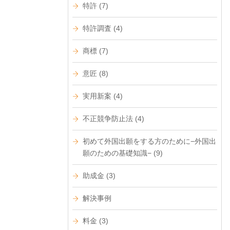
特許
(7)
特許調査
(4)
商標
(7)
意匠
(8)
実用新案
(4)
不正競争防止法
(4)
初めて外国出願をする方のために−外国出
願のための基礎知識−
(9)
助成金
(3)
解決事例
料金
(3)