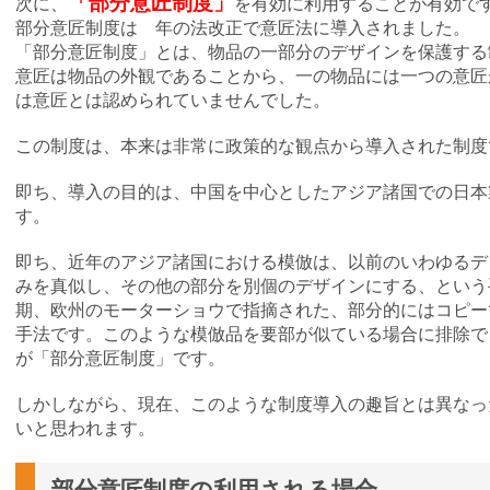
「部分意匠制度」
次に、
を有効に利用することが有効で
部分意匠制度は 年の法改正で意匠法に導入されました。
「部分意匠制度」とは、物品の一部分のデザインを保護する
意匠は物品の外観であることから、一の物品には一つの意匠
は意匠とは認められていませんでした。
この制度は、本来は非常に政策的な観点から導入された制度
即ち、導入の目的は、中国を中心としたアジア諸国での日本
す。
即ち、近年のアジア諸国における模倣は、以前のいわゆるデ
みを真似し、その他の部分を別個のデザインにする、という
期、欧州のモーターショウで指摘された、部分的にはコピー
手法です。このような模倣品を要部が似ている場合に排除で
が「部分意匠制度」です。
しかしながら、現在、このような制度導入の趣旨とは異なっ
いと思われます。
部分意匠制度の利用される場合