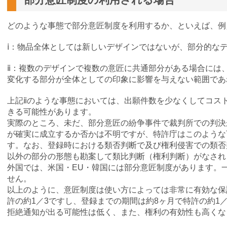
どのような事態で部分意匠制度を利用するか、といえば、例
ⅰ：物品全体としては新しいデザインではないが、部分的な
ⅱ：複数のデザインで複数の意匠に共通部分がある場合には
変化する部分が全体としての印象に影響を与えない範囲であ
上記ⅱのような事態においては、出願件数を少なくしてコス
きる可能性があります。
実際のところ、未だ、部分意匠の紛争事件で裁判所での判決
が確実に成立するか否かは不明ですが、特許庁はこのような
す。なお、登録時における類否判断で及び権利侵害での類否
以外の部分の形態も勘案して類比判断（権利判断）がなされ
外国では、米国・EU・韓国には部分意匠制度があります。
せん。
以上のように、意匠制度は使い方によっては非常に有効な保
許の約1／3ですし、登録までの期間は約8ヶ月で特許の約1
拒絶通知が出る可能性は低く、また、権利の有効性も高くな