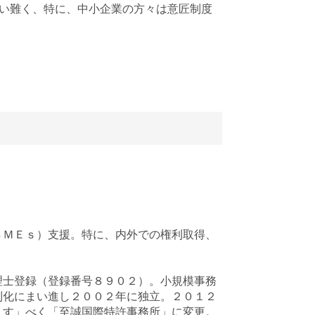
い難く、特に、中小企業の方々は意匠制度
ＳＭＥｓ）支援。特に、内外での権利取得、
理士登録（登録番号８９０２）。小規模事務
利化にまい進し２００２年に独立。２０１２
くす」べく「至誠国際特許事務所」に変更。