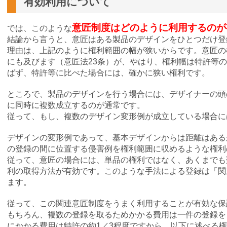
有効利用について
意匠制度はどのように利用するのが
では、このような
結論から言うと、意匠はある製品のデザインをひとつだけ登
理由は、上記のように権利範囲の幅が狭いからです。意匠の
にも及びます（意匠法23条）が、やはり、権利幅は特許等
ばず、特許等に比べた場合には、確かに狭い権利です。
ところで、製品のデザインを行う場合には、デザイナーの頭
に同時に複数成立するのが通常です。
従って、もし、複数のデザイン変形例が成立している場合に
デザインの変形例であって、基本デザインからは距離はある
の登録の間に位置する侵害例を権利範囲に収めるような権利
従って、意匠の場合には、単品の権利ではなく、あくまでも
利の取得方法が有効です。このような手法による登録は「関
ます。
従って、この関連意匠制度をうまく利用することが有効な保
もちろん、複数の登録を取るためかかる費用は一件の登録を
にかかる費用は特許の約1／3程度ですから、以下に述べる