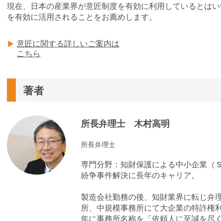
現在、日本の産業界が意匠制度を有効に利用しているとはい
を有効に活用されることをお薦めします。
意匠に関する詳しいご案内は
こちら
著者
所長弁理士 木村高明
所長弁理士
専門分野：知財保護による中小企業（
紛争事件解決に長年のキャリア。
製造会社勤務の後、知財業界に転じ弁
所、中規模事務所にて大企業の特許権
年に事務所名称を「依頼人に至誠を尽