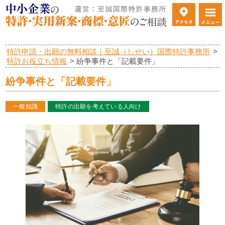
特許申請・出願の無料相談｜至誠（しせい）国際特許事務所
>
特許お役立ち情報
>
紛争事件と「記載要件」
紛争事件と「記載要件」
一般知識
特許の出願を考えている人向け