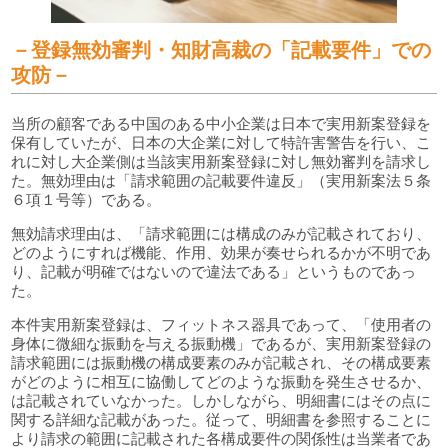
－登録無効審判・知財高裁の「記載要件」での
攻防－
当所の顧客である中国のある中小企業は日本で実用新案登録を
保有していたが、日本の大企業に対して特許害警告を行い、こ
れに対し大企業側は当該実用新案登録に対し無効審判を請求し
た。無効理由は「請求範囲の記載要件違反」（実用新案法５条
６項１号等）である。
無効請求理由は、「請求範囲には構成のみが記載されており、
どのようにすれば機能、作用、効果が奏せられるかが不明であ
り、記載が明確ではないので違法である」というものであっ
た。
本件実用新案登録は、フィットネス器具であって、「使用者の
身体に微細な振動を与える振動機」であるが、実用新案登録の
請求範囲には振動機の構成要素のみが記載され、その構成要素
がどのように相互に協働してどのような振動を発生させるか、
は記載されていなかった。しかしながら、明細書にはその点に
関する詳細な記載があった。従って、明細書を参照することに
より請求の範囲に記載された各構成要件の関係性は当業者であ