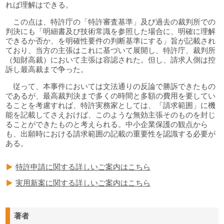
れば理解はできる。
この点は、特許庁の「特許審査基準」及び過去の裁判所での
判決にも「明細書及び技術常識を参照した場合に、明確に理解
できるか否か、を明確性要件の判断基準にする」旨が記載され
ており、当方の主張はこれに基づいて展開し、特許庁、裁判所
（知財高裁）において主張は容認された。但し、請求人側は控
訴し最高裁まで争った。
従って、本事件においては文法通りの反論で勝訴できたもの
であるが、最高裁判決まで多くの時間と多額の費用を要してい
ることを考慮すれば、特許実務家としては、「請求範囲」に機
能を記載してさえおけば、このような無効主張そのものを封じ
ることができたものと考えられる。中小企業保護の観点から
も、出願時における請求範囲の記載の重要性を認識する必要が
ある。
特許申請に関する詳しいご案内はこちら
実用新案に関する詳しいご案内はこちら
著者