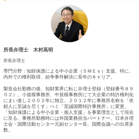
所長弁理士 木村高明
所長弁理士
専門分野：知財保護による中小企業（ＳＭＥｓ）支援。特に、
内外での権利取得、紛争事件解決に長年のキャリア。
製造会社勤務の後、知財業界に転じ弁理士登録（登録番号８９
０２）。小規模事務所、中規模事務所にて大企業の特許権利化
にまい進し２００２年に独立。２０１２年に事務所名称を「依
頼人に至誠を尽くす」べく「至誠国際特許事務所」に変更。
「知財保護による中小企業・個人支援」を事業理念として現在
に至る。事務所勤務時には外国業務担当パートナー。日本弁理
士会・国際活動センター元副センター長。国際会議への出席多
数。